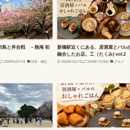
初島と丼合戦 －熱海 初
新橋駅近くにある、居酒屋とバル
融合したお店。工（たくみ) vol.2
2026年6月27日
日常・雑記
2026年2月17日
2026年7月29日
グルメ