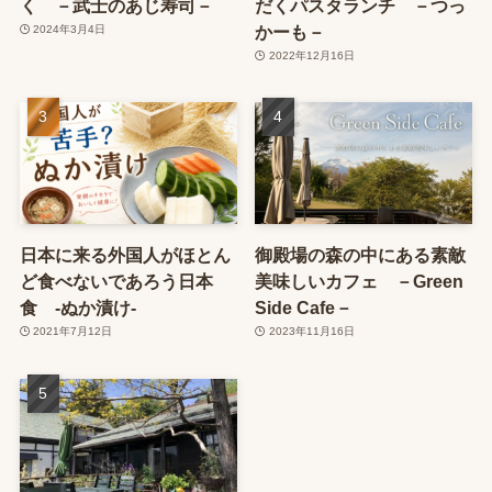
く －武士のあじ寿司－
だくパスタランチ －つっ
かーも－
2024年3月4日
2022年12月16日
日本に来る外国人がほとん
御殿場の森の中にある素敵
ど食べないであろう日本
美味しいカフェ －Green
食 ‐ぬか漬け‐
Side Cafe－
2021年7月12日
2023年11月16日