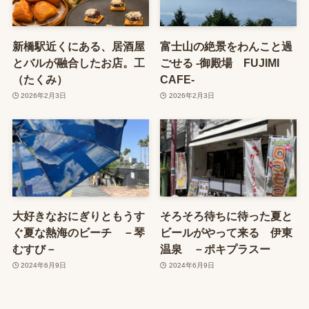
新橋駅近くにある、居酒屋
富士山の絶景をわんこと過
とバルが融合したお店。工
ごせる -御殿場 FUJIMI
（たくみ）
CAFE-
2026年2月3日
2026年2月3日
大好きなおにぎりともうす
そろそろ待ちに待った夏と
ぐ夏な熱海のビーチ －琴
ビールがやって来る 伊東
むすび－
温泉 －ポキプラスー
2024年6月9日
2024年6月9日